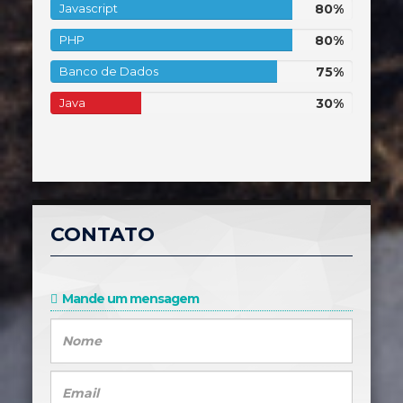
80%
Javascript
80%
Complete
80%
PHP
80%
Complete
75%
Banco de Dados
75%
Complete
30%
Java
30%
Complete
CONTATO
Mande um mensagem