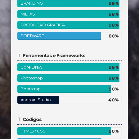
98%
BRANDING
98%
Completo
98%
MÍDIAS
98%
Completo
98%
PRODUÇÃO GRÁFICA
98%
Completo
80%
SOFTWARE
80%
Completo
Ferramentas e Frameworks
98%
CorelDraw
98%
Complete
98%
Photoshop
98%
Complete
90%
Bootstrap
90%
Complete
40%
Android Studio
40%
Complete
Códigos
90%
HTML5 / CSS
90%
Complete